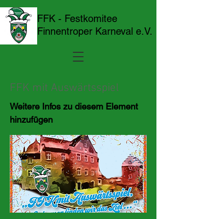
FFK - Festkomitee
Finnentroper Karneval e.V.
FFK mit Auswärtsspiel
Weitere Infos zu diesem Element
hinzufügen